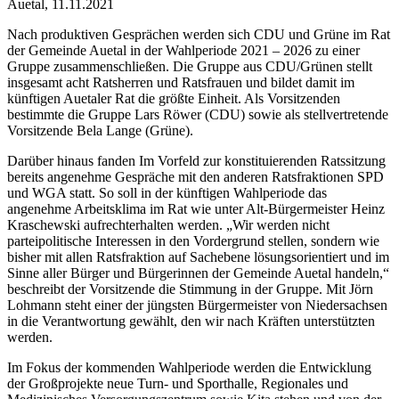
Auetal, 11.11.2021
Nach produktiven Gesprächen werden sich CDU und Grüne im Rat
der Gemeinde Auetal in der Wahlperiode 2021 – 2026 zu einer
Gruppe zusammenschließen. Die Gruppe aus CDU/Grünen stellt
insgesamt acht Ratsherren und Ratsfrauen und bildet damit im
künftigen Auetaler Rat die größte Einheit. Als Vorsitzenden
bestimmte die Gruppe Lars Röwer (CDU) sowie als stellvertretende
Vorsitzende Bela Lange (Grüne).
Darüber hinaus fanden Im Vorfeld zur konstituierenden Ratssitzung
bereits angenehme Gespräche mit den anderen Ratsfraktionen SPD
und WGA statt. So soll in der künftigen Wahlperiode das
angenehme Arbeitsklima im Rat wie unter Alt-Bürgermeister Heinz
Kraschewski aufrechterhalten werden. „Wir werden nicht
parteipolitische Interessen in den Vordergrund stellen, sondern wie
bisher mit allen Ratsfraktion auf Sachebene lösungsorientiert und im
Sinne aller Bürger und Bürgerinnen der Gemeinde Auetal handeln,“
beschreibt der Vorsitzende die Stimmung in der Gruppe. Mit Jörn
Lohmann steht einer der jüngsten Bürgermeister von Niedersachsen
in die Verantwortung gewählt, den wir nach Kräften unterstützten
werden.
Im Fokus der kommenden Wahlperiode werden die Entwicklung
der Großprojekte neue Turn- und Sporthalle, Regionales und